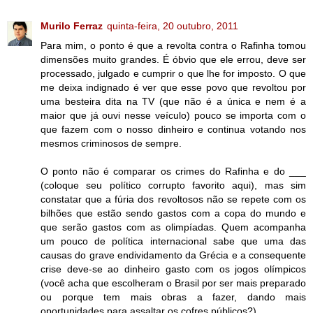
Murilo Ferraz
quinta-feira, 20 outubro, 2011
Para mim, o ponto é que a revolta contra o Rafinha tomou
dimensões muito grandes. É óbvio que ele errou, deve ser
processado, julgado e cumprir o que lhe for imposto. O que
me deixa indignado é ver que esse povo que revoltou por
uma besteira dita na TV (que não é a única e nem é a
maior que já ouvi nesse veículo) pouco se importa com o
que fazem com o nosso dinheiro e continua votando nos
mesmos criminosos de sempre.
O ponto não é comparar os crimes do Rafinha e do ___
(coloque seu político corrupto favorito aqui), mas sim
constatar que a fúria dos revoltosos não se repete com os
bilhões que estão sendo gastos com a copa do mundo e
que serão gastos com as olimpíadas. Quem acompanha
um pouco de política internacional sabe que uma das
causas do grave endividamento da Grécia e a consequente
crise deve-se ao dinheiro gasto com os jogos olímpicos
(você acha que escolheram o Brasil por ser mais preparado
ou porque tem mais obras a fazer, dando mais
oportunidades para assaltar os cofres públicos?).