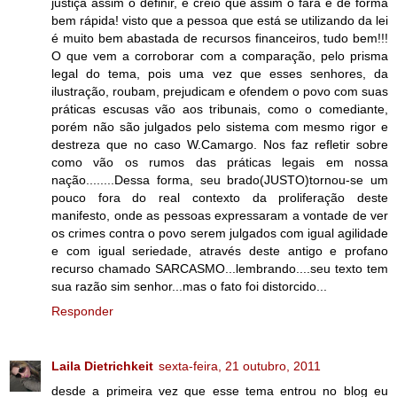
justiça assim o definir, e creio que assim o fará e de forma
bem rápida! visto que a pessoa que está se utilizando da lei
é muito bem abastada de recursos financeiros, tudo bem!!!
O que vem a corroborar com a comparação, pelo prisma
legal do tema, pois uma vez que esses senhores, da
ilustração, roubam, prejudicam e ofendem o povo com suas
práticas escusas vão aos tribunais, como o comediante,
porém não são julgados pelo sistema com mesmo rigor e
destreza que no caso W.Camargo. Nos faz refletir sobre
como vão os rumos das práticas legais em nossa
nação........Dessa forma, seu brado(JUSTO)tornou-se um
pouco fora do real contexto da proliferação deste
manifesto, onde as pessoas expressaram a vontade de ver
os crimes contra o povo serem julgados com igual agilidade
e com igual seriedade, através deste antigo e profano
recurso chamado SARCASMO...lembrando....seu texto tem
sua razão sim senhor...mas o fato foi distorcido...
Responder
Laila Dietrichkeit
sexta-feira, 21 outubro, 2011
desde a primeira vez que esse tema entrou no blog eu