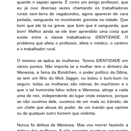
quando o sapato aperta. É como um amigo professor, que
eu já ouvi diversas vezes chamando os trabalhadores
rurais sem-terra de vagabundos, agora aparecer de cara
pintada, vanguarda no movimento grevista na cidade. Que
bom que ele tá na greve, que bom que é vanguarda, que
bom! Melhor ainda se ele tiver aprendido uma coisa que
existe entre a classe trabalhadora: IDENTIDADE. O
problema que afeta o professor, afeta o médico, o carteiro
e o trabalhador rural.
O mesmo se aplica às mulheres. Temos IDENTIDADE em
vários pontos. Não importa se a mulher tem o dinheiro da
Wanessa, a fama da Bündchen, o poder político da Dilma,
se tem um filho do Mick Jagger, ou botou o bum-bum no
seguro: todas as mulheres são vítimas do machismo e o
que o tal humorista falou sobre a Wanessa, atinge a cada
uma de nós, independente do lugar onde estamos, porque
se não ouvimos dele, ouvimos de um mala no trânsito, de
um chefe que abusa do poder, de um marido que oprime
ou de qualquer outro homem que violenta.
Nunca fiz defesa da Wanessa. Mas vou morrer fazendo a
defesa das mulheres. E não encontro qualquer argumento